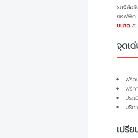
รถ6ล้อรั
ออฟฟิศ 
ขนาด
ส. 
จุดเด
ฟรี
ฟรีท
ประเ
บริกา
เปรีย