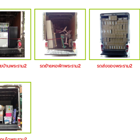
ายบ้านพระราม2
รถย้ายหอพักพระราม2
รถส่งของพระราม2
คอนโดพระราม2