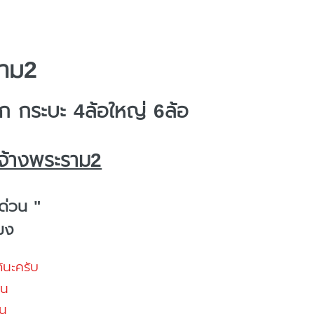
ราม2
 กระบะ 4ล้อใหญ่ 6ล้อ
จ้างพระราม2
ด่วน "
โมง
้นะครับ
้น
น