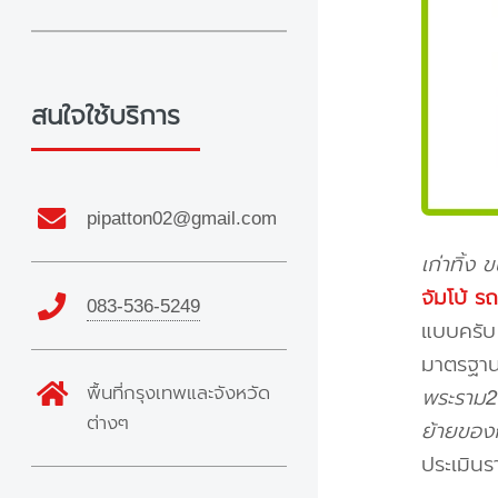
สนใจใช้บริการ
pipatton02@gmail.com
เก่าทิ้ง 
จัมโบ้ ร
083-536-5249
แบบครับ 
มาตรฐาน 
พื้นที่กรุงเทพและจังหวัด
พระราม2
ต่างๆ
ย้ายของก
ประเมินร