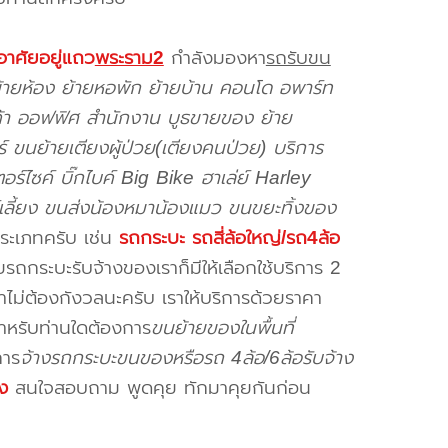
อาศัยอยู่แถว
พระราม2
กำลังมองหา
รถรับขน
้ายห้อง ย้ายหอพัก ย้ายบ้าน คอนโด อพาร์ท
นค้า ออฟฟิศ สำนักงาน บูธขายของ ย้าย
ร์ ขนย้ายเตียงผู้ป่วย(เตียงคนป่วย) บริการ
ร์ไซค์ บิ๊กไบค์ Big Bike ฮาเล่ย์ Harley
์เลี้ยง ขนส่งน้องหมาน้องแมว ขนขยะทิ้งของ
ประเภทครับ เช่น
รถกระบะ รถสี่ล้อใหญ่/รถ4ล้อ
รถกระบะรับจ้างของเราก็มีให้เลือกใช้บริการ 2
ม่ต้องกังวลนะครับ เราให้บริการด้วยราคา
สำหรับท่านใดต้องการ
ขนย้ายของในพื้นที่
การ
จ้างรถกระบะขนของหรือรถ 4ล้อ/6ล้อรับจ้าง
ง
สนใจสอบถาม พูดคุย ทักมาคุยกันก่อน