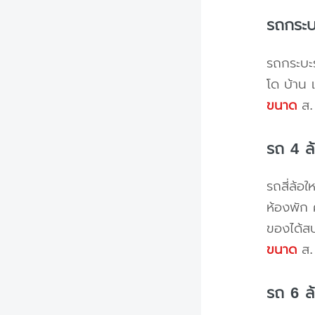
รถกระบ
รถกระบะร
โด บ้าน 
ขนาด
ส. 
รถ 4 ล
รถสี่ล้อ
ห้องพัก 
ของได้ส
ขนาด
ส. 
รถ 6 ล