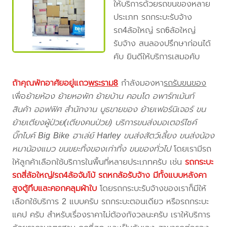
ให้บริการด้วยรถขนของหลาย
ประเภท รถกระบะรับจ้าง
รถ4ล้อใหญ่ รถ6ล้อใหญ่
รับจ้าง สนลองปรึกษาก่อนได้
คับ ยินดีให้บริการเสมอคับ
ถ้าคุณพักอาศัยอยู่แถว
พระราม8
กำลังมองหา
รถรับขนของ
เพื่อ
ย้ายห้อง ย้ายหอพัก ย้ายบ้าน คอนโด อพาร์ทเม้นท์
สินค้า ออฟฟิศ สำนักงาน บูธขายของ ย้ายเฟอร์นิเจอร์ ขน
ย้ายเตียงผู้ป่วย(เตียงคนป่วย) บริการขนส่งมอเตอร์ไซค์
บิ๊กไบค์ Big Bike ฮาเล่ย์ Harley ขนส่งสัตว์เลี้ยง ขนส่งน้อง
หมาน้องแมว ขนขยะทิ้งของเก่าทิ้ง ขนของทั่วไป
โดยเรามีรถ
ให้ลูกค้าเลือกใช้บริการในพื้นที่หลายประเภทครับ เช่น
รถกระบะ
รถสี่ล้อใหญ่/รถ4ล้อจัมโบ้ รถหกล้อรับจ้าง มีทั้งแบบหลังคา
สูงตู้ทึบและคอกคลุมผ้าใบ
โดยรถกระบะรับจ้างของเราก็มีให้
เลือกใช้บริการ 2 แบบครับ รถกระบะตอนเดียว หรือรถกระบะ
แคป ครับ สำหรับเรื่องราคาไม่ต้องกังวลนะครับ เราให้บริการ