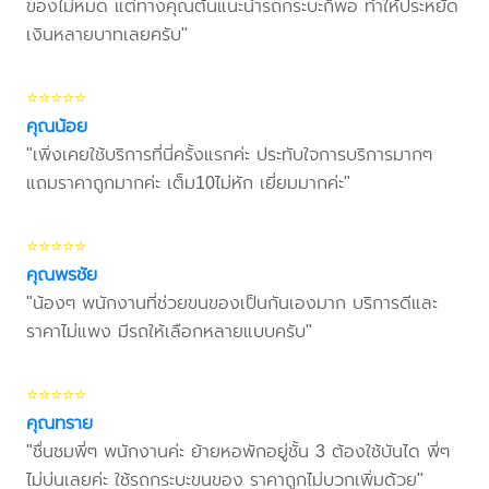
ของไม่หมด แต่ทางคุณต้นแนะนำรถกระบะก็พอ ทำให้ประหยัด
เงินหลายบาทเลยครับ"
⭐⭐⭐⭐⭐
คุณน้อย
"เพิ่งเคยใช้บริการที่นี่ครั้งแรกค่ะ ประทับใจการบริการมากๆ
แถมราคาถูกมากค่ะ เต็ม10ไม่หัก เยี่ยมมากค่ะ"
⭐⭐⭐⭐⭐
คุณพรชัย
"น้องๆ พนักงานที่ช่วยขนของเป็นกันเองมาก บริการดีและ
ราคาไม่แพง มีรถให้เลือกหลายแบบครับ"
⭐⭐⭐⭐⭐
คุณทราย
"ชื่นชมพี่ๆ พนักงานค่ะ ย้ายหอพักอยู่ชั้น 3 ต้องใช้บันได พี่ๆ
ไม่บ่นเลยค่ะ ใช้รถกระบะขนของ ราคาถูกไม่บวกเพิ่มด้วย"