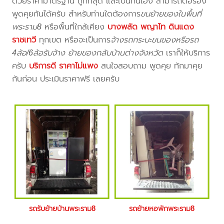
ด้วยราคามาตรฐาน ถูกที่สุด และเป็นกันเอง สามารถต่อรอง
พูดคุยกันได้ครับ สำหรับท่านใดต้องการ
ขนย้ายของในพื้นที่
พระราม8
หรือพื้นที่ใกล้เคียง
บางพลัด พญาไท ดินแดง
ราชเทวี
ทุกเขต หรือจะเป็นการ
จ้างรถกระบะขนของหรือรถ
4ล้อ/6ล้อรับจ้าง ย้ายของกลับบ้านต่างจังหวัด
เราก็ให้บริการ
ครับ
บริการดี ราคาไม่แพง
สนใจสอบถาม พูดคุย ทักมาคุย
กันก่อน ประเมินราคาฟรี เลยครับ
รถรับย้ายบ้านพระราม8
รถย้ายหอพักพระราม8