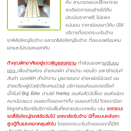
คับ สามารถลองปรึกษาราย
ละเอียดการขนย้ายได้คับ
ประเมินราคาฟรี ไม่แพง
แน่นอน ราคาย่อมเยาว์คับ มีให้
บริการทั้งรถกระบะรับจ้าง
รถ4ล้อใหญ่รับจ้าง และรถ6ล้อใหญ่รับจ้าง ทั้งแบบพร้อมคน
ยกและไม่รวมคนยกคับ
ถ้าคุณพักอาศัยอยู่แถว
พิบูลสงคราม
กำลังมองหา
รถรับขน
ของ
เพื่อ
ย้ายห้อง ย้ายหอพัก ย้ายบ้าน คอนโด อพาร์ทเม้นท์
สินค้า ออฟฟิศ สำนักงาน บูธขายของ ย้ายเฟอร์นิเจอร์ ขน
ย้ายเตียงผู้ป่วย(เตียงคนป่วย) บริการขนส่งมอเตอร์ไซค์
บิ๊กไบค์ Big Bike ฮาเล่ย์ Harley ขนส่งสัตว์เลี้ยง ขนส่งน้อง
หมาน้องแมว ขนขยะทิ้งของเก่าทิ้ง ขนของทั่วไป
โดยเรามีรถ
ให้ลูกค้าเลือกใช้บริการในพื้นที่หลายประเภทครับ เช่น
รถกระบะ
รถสี่ล้อใหญ่/รถ4ล้อจัมโบ้ รถหกล้อรับจ้าง มีทั้งแบบหลังคา
สูงตู้ทึบและคอกคลุมผ้าใบ
โดยรถกระบะรับจ้างของเราก็มีให้