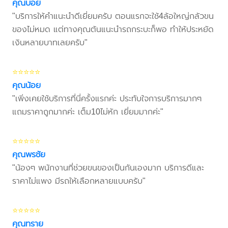
คุณบอย
"บริการให้คำแนะนำดีเยี่ยมครับ ตอนแรกจะใช้4ล้อใหญ่กลัวขน
ของไม่หมด แต่ทางคุณต้นแนะนำรถกระบะก็พอ ทำให้ประหยัด
เงินหลายบาทเลยครับ"
⭐⭐⭐⭐⭐
คุณน้อย
"เพิ่งเคยใช้บริการที่นี่ครั้งแรกค่ะ ประทับใจการบริการมากๆ
แถมราคาถูกมากค่ะ เต็ม10ไม่หัก เยี่ยมมากค่ะ"
⭐⭐⭐⭐⭐
คุณพรชัย
"น้องๆ พนักงานที่ช่วยขนของเป็นกันเองมาก บริการดีและ
ราคาไม่แพง มีรถให้เลือกหลายแบบครับ"
⭐⭐⭐⭐⭐
คุณทราย