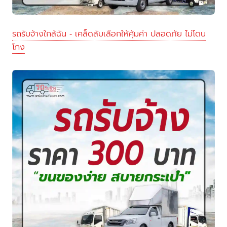
รถรับจ้างใกล้ฉัน - เคล็ดลับเลือกให้คุ้มค่า ปลอดภัย ไม่โดน
โกง