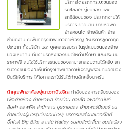
บริการโดยรถกกระบะขนของ
รถ4ล้อใหญ่ขนของ และ
รถ6ล้อขนของ ประเภทงานให้
บริการ ย้ายบ้าน ย้ายหอพัก
ย้ายคอนโด ย้ายสินค้า ย้าย
สำนักงาน ในพื้นที่กรุงเทพแถวภาษีเจริญ ให้บริการลูกค้าทุก
ประเภท ทั้งบริษัท และ บุคคลธรรมดา ในรูปแบบขนของย้าย
ของเหมาคัน ทีมงานรถส่งของยินดีให้คำปรึกษา และประเมิน
ราคาฟรี สนใจใช้บริการรถขนของสามารถสอบถามได้ครับ รถ
รับจ้างขนของในพื้นที่กรุงเทพแถวภาษีเจริญพร้อมคนยกของ
ยินดีให้บริการ ให้โอกาสเราได้รับใช้ท่านสักครั้งนะครับ
ถ้าคุณพักอาศัยอยู่แถว
ภาษีเจริญ
กำลังมองหา
รถรับขนของ
เพื่อ
ย้ายห้อง ย้ายหอพัก ย้ายบ้าน คอนโด อพาร์ทเม้นท์
สินค้า ออฟฟิศ สำนักงาน บูธขายของ ย้ายเฟอร์นิเจอร์ ขน
ย้ายเตียงผู้ป่วย(เตียงคนป่วย) บริการขนส่งมอเตอร์ไซค์
บิ๊กไบค์ Big Bike ฮาเล่ย์ Harley ขนส่งสัตว์เลี้ยง ขนส่งน้อง