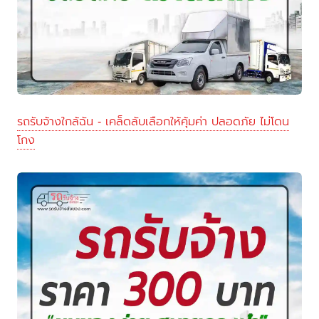
รถรับจ้างใกล้ฉัน - เคล็ดลับเลือกให้คุ้มค่า ปลอดภัย ไม่โดน
โกง