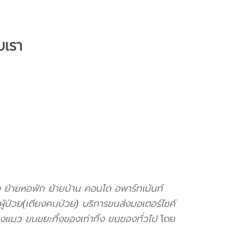
บเรา
ง ย้ายหอพัก ย้ายบ้าน คอนโด อพาร์ทเม้นท์
ู้ป่วย(เตียงคนป่วย) บริการขนส่งมอเตอร์ไซค์
้องแมว ขนขยะทิ้งของเก่าทิ้ง ขนของทั่วไป
โดย