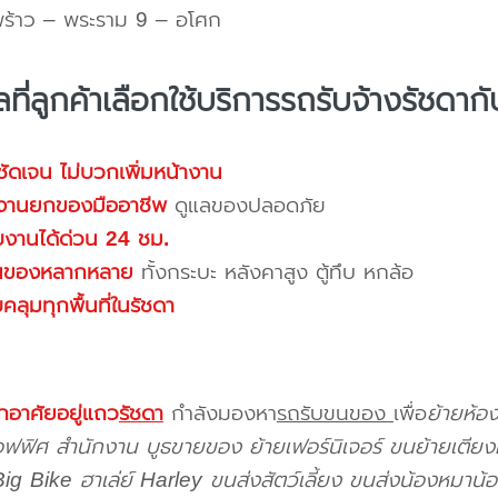
ร้าว – พระราม 9 – อโศก
ที่ลูกค้าเลือกใช้บริการรถรับจ้างรัชดากั
ชัดเจน ไม่บวกเพิ่มหน้างาน
มงานยกของมืออาชีพ
ดูแลของปลอดภัย
ับงานได้ด่วน 24 ชม.
นของหลากหลาย
ทั้งกระบะ หลังคาสูง ตู้ทึบ หกล้อ
ลุมทุกพื้นที่ในรัชดา
กอาศัยอยู่แถว
รัชดา
กำลังมองหา
รถรับขนของ
เพื่อ
ย้ายห้อ
อฟฟิศ สำนักงาน บูธขายของ ย้ายเฟอร์นิเจอร์ ขนย้ายเตียงผ
 Big Bike ฮาเล่ย์ Harley ขนส่งสัตว์เลี้ยง ขนส่งน้องหมาน