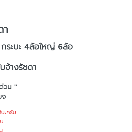
ดา
ระบะ 4ล้อใหญ่ 6ล้อ
บจ้างรัชดา
ด่วน "
โมง
้นะครับ
้น
น