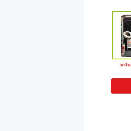
รถย้า