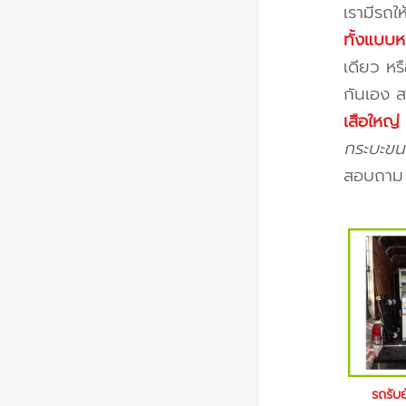
เรามีรถใ
ทั้งแบบห
เดียว หร
กันเอง ส
เสือใหญ
กระบะขนข
สอบถาม พ
รถรับย