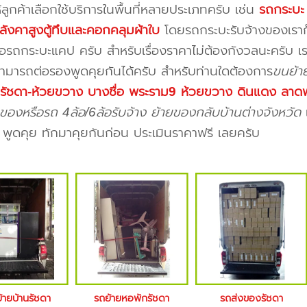
ห้ลูกค้าเลือกใช้บริการในพื้นที่หลายประเภทครับ เช่น
รถกระบะ 
ลังคาสูงตู้ทึบและคอกคลุมผ้าใบ
โดยรถกระบะรับจ้างของเราก็
ือรถกระบะแคป ครับ สำหรับเรื่องราคาไม่ต้องกังวลนะครับ เร
ามารถต่อรองพูดคุยกันได้ครับ สำหรับท่านใดต้องการ
ขนย้าย
่ รัชดา-ห้วยขวาง บางซื่อ พระราม9 ห้วยขวาง ดินแดง ลา
องหรือรถ 4ล้อ/6ล้อรับจ้าง ย้ายของกลับบ้านต่างจังหวัด
เ
ูดคุย ทักมาคุยกันก่อน ประเมินราคาฟรี เลยครับ
้ายบ้านรัชดา
รถย้ายหอพักรัชดา
รถส่งของรัชดา