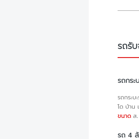
รถรับ
รถกระบ
รถกระบะร
โด บ้าน 
ขนาด
ส. 
รถ 4 ล