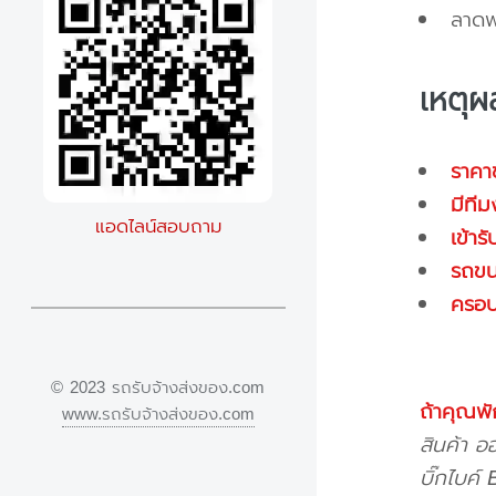
ลาดพ
เหตุผล
ราคา
มีที
แอดไลน์สอบถาม
เข้าร
รถข
ครอบค
© 2023 รถรับจ้างส่งของ.com
ถ้าคุณพั
www.รถรับจ้างส่งของ.com
สินค้า อ
บิ๊กไบค์