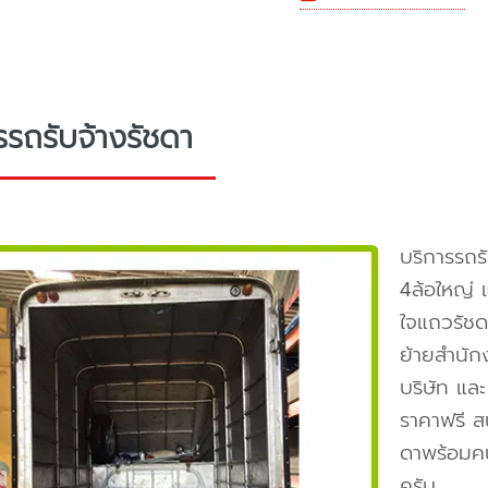
รรถรับจ้างรัชดา
บริการรถร
4ล้อใหญ่ 
ใจแถวรัชด
ย้ายสำนักง
บริษัท แล
ราคาฟรี ส
ดาพร้อมคนย
ครับ