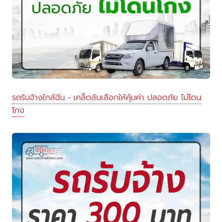
รถรับจ้างใกล้ฉัน - เคล็ดลับเลือกให้คุ้มค่า ปลอดภัย ไม่โดน
โกง