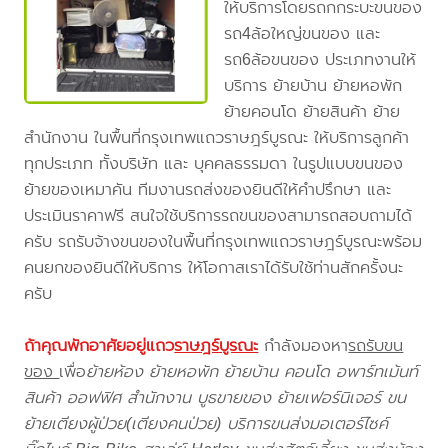
ให้บริการโดยรถกกระบะขนของ
รถ4ล้อใหญ่ขนของ และ
รถ6ล้อขนของ ประเภทงานให้
บริการ ย้ายบ้าน ย้ายหอพัก
ย้ายคอนโด ย้ายสินค้า ย้าย
สำนักงาน ในพื้นที่กรุงเทพแถวราษฎร์บูรณะ ให้บริการลูกค้า
ทุกประเภท ทั้งบริษัท และ บุคคลธรรมดา ในรูปแบบขนของ
ย้ายของเหมาคัน ทีมงานรถส่งของยินดีให้คำปรึกษา และ
ประเมินราคาฟรี สนใจใช้บริการรถขนของสามารถสอบถามได้
ครับ รถรับจ้างขนของในพื้นที่กรุงเทพแถวราษฎร์บูรณะพร้อม
คนยกของยินดีให้บริการ ให้โอกาสเราได้รับใช้ท่านสักครั้งนะ
ครับ
ถ้าคุณพักอาศัยอยู่แถว
ราษฎร์บูรณะ
กำลังมองหา
รถรับขน
ของ
เพื่อ
ย้ายห้อง ย้ายหอพัก ย้ายบ้าน คอนโด อพาร์ทเม้นท์
สินค้า ออฟฟิศ สำนักงาน บูธขายของ ย้ายเฟอร์นิเจอร์ ขน
ย้ายเตียงผู้ป่วย(เตียงคนป่วย) บริการขนส่งมอเตอร์ไซค์