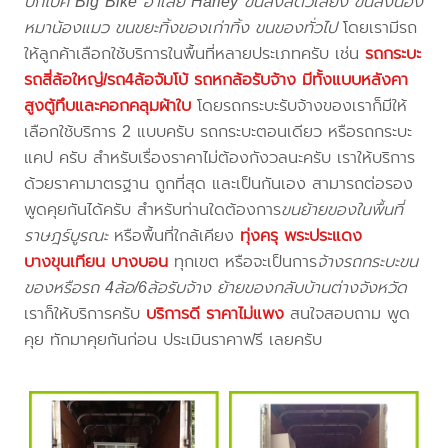
บิ๊กไบค์ Big Bike ฮาเล่ย์ Harley ขนส่งสัตว์เลี้ยง ขนส่งน้อง
หมาน้องแมว ขนขยะทิ้งของเก่าทิ้ง ขนของทั่วไป
โดยเรามีรถ
ให้ลูกค้าเลือกใช้บริการในพื้นที่หลายประเภทครับ เช่น
รถกระบะ
รถสี่ล้อใหญ่/รถ4ล้อจัมโบ้ รถหกล้อรับจ้าง มีทั้งแบบหลังคา
สูงตู้ทึบและคอกคลุมผ้าใบ
โดยรถกระบะรับจ้างของเราก็มีให้
เลือกใช้บริการ 2 แบบครับ รถกระบะตอนเดียว หรือรถกระบะ
แคป ครับ สำหรับเรื่องราคาไม่ต้องกังวลนะครับ เราให้บริการ
ด้วยราคามาตรฐาน ถูกที่สุด และเป็นกันเอง สามารถต่อรอง
พูดคุยกันได้ครับ สำหรับท่านใดต้องการ
ขนย้ายของในพื้นที่
ราษฎร์บูรณะ
หรือพื้นที่ใกล้เคียง
ทุ่งครุ พระประแดง
บางขุนเทียน บางบอน
ทุกเขต หรือจะเป็นการ
จ้างรถกระบะขน
ของหรือรถ 4ล้อ/6ล้อรับจ้าง ย้ายของกลับบ้านต่างจังหวัด
เราก็ให้บริการครับ
บริการดี ราคาไม่แพง
สนใจสอบถาม พูด
คุย ทักมาคุยกันก่อน ประเมินราคาฟรี เลยครับ