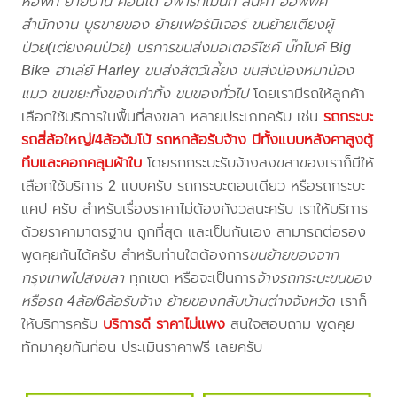
หอพัก ย้ายบ้าน คอนโด อพาร์ทเม้นท์ สินค้า ออฟฟิศ
สำนักงาน บูธขายของ ย้ายเฟอร์นิเจอร์ ขนย้ายเตียงผู้
ป่วย(เตียงคนป่วย) บริการขนส่งมอเตอร์ไซค์ บิ๊กไบค์ Big
Bike ฮาเล่ย์ Harley ขนส่งสัตว์เลี้ยง ขนส่งน้องหมาน้อง
แมว ขนขยะทิ้งของเก่าทิ้ง ขนของทั่วไป
โดยเรามีรถให้ลูกค้า
เลือกใช้บริการในพื้นที่สงขลา หลายประเภทครับ เช่น
รถกระบะ
รถสี่ล้อใหญ่/4ล้อจัมโบ้ รถหกล้อรับจ้าง มีทั้งแบบหลังคาสูงตู้
ทึบและคอกคลุมผ้าใบ
โดยรถกระบะรับจ้างสงขลาของเราก็มีให้
เลือกใช้บริการ 2 แบบครับ รถกระบะตอนเดียว หรือรถกระบะ
แคป ครับ สำหรับเรื่องราคาไม่ต้องกังวลนะครับ เราให้บริการ
ด้วยราคามาตรฐาน ถูกที่สุด และเป็นกันเอง สามารถต่อรอง
พูดคุยกันได้ครับ สำหรับท่านใดต้องการ
ขนย้ายของจาก
กรุงเทพไปสงขลา
ทุกเขต หรือจะเป็นการ
จ้างรถกระบะขนของ
หรือรถ 4ล้อ/6ล้อรับจ้าง ย้ายของกลับบ้านต่างจังหวัด
เราก็
ให้บริการครับ
บริการดี ราคาไม่แพง
สนใจสอบถาม พูดคุย
ทักมาคุยกันก่อน ประเมินราคาฟรี เลยครับ