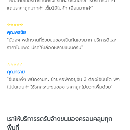
"เพิ่งเคยใช้บริการที่นี่ครั้งแรกค่ะ ประทับใจการบริการมากๆ
แถมราคาถูกมากค่ะ เต็ม10ไม่หัก เยี่ยมมากค่ะ"
⭐⭐⭐⭐⭐
คุณพรชัย
"น้องๆ พนักงานที่ช่วยขนของเป็นกันเองมาก บริการดีและ
ราคาไม่แพง มีรถให้เลือกหลายแบบครับ"
⭐⭐⭐⭐⭐
คุณทราย
"ชื่นชมพี่ๆ พนักงานค่ะ ย้ายหอพักอยู่ชั้น 3 ต้องใช้บันได พี่ๆ
ไม่บ่นเลยค่ะ ใช้รถกระบะขนของ ราคาถูกไม่บวกเพิ่มด้วย"
เราให้บริการรถรับจ้างขนของครอบคลุมทุก
พื้นที่