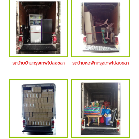
รถย้ายบ้านกรุงเทพไปสงขลา
รถย้ายหอพักกรุงเทพไปสงขลา