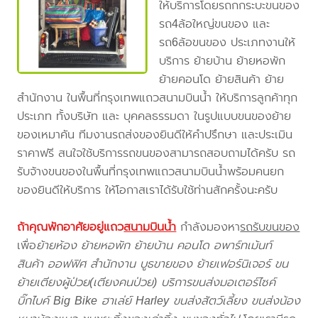
ให้บริการโดยรถกกระบะขนของ
รถ4ล้อใหญ่ขนของ และ
รถ6ล้อขนของ ประเภทงานให้
บริการ ย้ายบ้าน ย้ายหอพัก
ย้ายคอนโด ย้ายสินค้า ย้าย
สำนักงาน ในพื้นที่กรุงเทพแถวสนามบินน้ำ ให้บริการลูกค้าทุก
ประเภท ทั้งบริษัท และ บุคคลธรรมดา ในรูปแบบขนของย้าย
ของเหมาคัน ทีมงานรถส่งของยินดีให้คำปรึกษา และประเมิน
ราคาฟรี สนใจใช้บริการรถขนของสามารถสอบถามได้ครับ รถ
รับจ้างขนของในพื้นที่กรุงเทพแถวสนามบินน้ำพร้อมคนยก
ของยินดีให้บริการ ให้โอกาสเราได้รับใช้ท่านสักครั้งนะครับ
ถ้าคุณพักอาศัยอยู่แถว
สนามบินน้ำ
กำลังมองหา
รถรับขนของ
เพื่อ
ย้ายห้อง ย้ายหอพัก ย้ายบ้าน คอนโด อพาร์ทเม้นท์
สินค้า ออฟฟิศ สำนักงาน บูธขายของ ย้ายเฟอร์นิเจอร์ ขน
ย้ายเตียงผู้ป่วย(เตียงคนป่วย) บริการขนส่งมอเตอร์ไซค์
บิ๊กไบค์ Big Bike ฮาเล่ย์ Harley ขนส่งสัตว์เลี้ยง ขนส่งน้อง