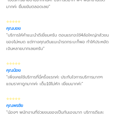
มากค่ะ ยิ้มแย้มตลอดเลย"
⭐⭐⭐⭐⭐
คุณบอย
"บริการให้คำแนะนำดีเยี่ยมครับ ตอนแรกจะใช้4ล้อใหญ่กลัวขน
ของไม่หมด แต่ทางคุณต้นแนะนำรถกระบะก็พอ ทำให้ประหยัด
เงินหลายบาทเลยครับ"
⭐⭐⭐⭐⭐
คุณน้อย
"เพิ่งเคยใช้บริการที่นี่ครั้งแรกค่ะ ประทับใจการบริการมากๆ
แถมราคาถูกมากค่ะ เต็ม10ไม่หัก เยี่ยมมากค่ะ"
⭐⭐⭐⭐⭐
คุณพรชัย
"น้องๆ พนักงานที่ช่วยขนของเป็นกันเองมาก บริการดีและ