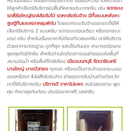
หมาน้องแมว ขนขยะทิ้งของเก่าทิ้ง ขนของทั่วไป
โดยเรามีรถ
ให้ลูกค้าเลือกใช้บริการในพื้นที่หลายประเภทครับ เช่น
รถกระบะ
รถสี่ล้อใหญ่/รถ4ล้อจัมโบ้ รถหกล้อรับจ้าง มีทั้งแบบหลังคา
สูงตู้ทึบและคอกคลุมผ้าใบ
โดยรถกระบะรับจ้างของเราก็มีให้
เลือกใช้บริการ 2 แบบครับ รถกระบะตอนเดียว หรือรถกระบะ
แคป ครับ สำหรับเรื่องราคาไม่ต้องกังวลนะครับ เราให้บริการ
ด้วยราคามาตรฐาน ถูกที่สุด และเป็นกันเอง สามารถต่อรอง
พูดคุยกันได้ครับ สำหรับท่านใดต้องการ
ขนย้ายของในพื้นที่
สนามบินน้ำ
หรือพื้นที่ใกล้เคียง
เมืองนนทบุรี รัตนาธิเบศร์
บางใหญ่ บางบัวทอง
ทุกเขต หรือจะเป็นการ
จ้างรถกระบะขน
ของหรือรถ 4ล้อ/6ล้อรับจ้าง ย้ายของกลับบ้านต่างจังหวัด
เราก็ให้บริการครับ
บริการดี ราคาไม่แพง
สนใจสอบถาม พูด
คุย ทักมาคุยกันก่อน ประเมินราคาฟรี เลยครับ