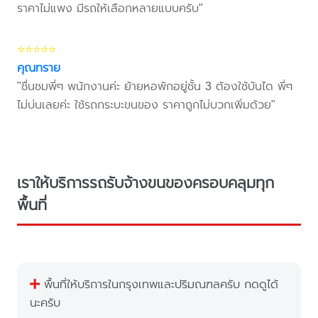
ราคาไม่แพง มีรถให้เลือกหลายแบบครับ"
⭐⭐⭐⭐⭐
คุณทราย
"ชื่นชมพี่ๆ พนักงานค่ะ ย้ายหอพักอยู่ชั้น 3 ต้องใช้บันได พี่ๆ
ไม่บ่นเลยค่ะ ใช้รถกระบะขนของ ราคาถูกไม่บวกเพิ่มด้วย"
เราให้บริการรถรับจ้างขนของครอบคลุมทุก
พื้นที่
พื้นที่ให้บริการในกรุงเทพและปริมณฑลครับ กดดูได้
นะครับ