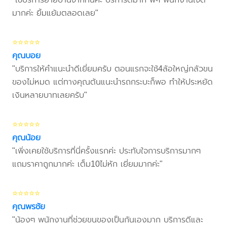
มากค่ะ ยิ้มแย้มตลอดเลย"
⭐⭐⭐⭐⭐
คุณบอย
"บริการให้คำแนะนำดีเยี่ยมครับ ตอนแรกจะใช้4ล้อใหญ่กลัวขน
ของไม่หมด แต่ทางคุณต้นแนะนำรถกระบะก็พอ ทำให้ประหยัด
เงินหลายบาทเลยครับ"
⭐⭐⭐⭐⭐
คุณน้อย
"เพิ่งเคยใช้บริการที่นี่ครั้งแรกค่ะ ประทับใจการบริการมากๆ
แถมราคาถูกมากค่ะ เต็ม10ไม่หัก เยี่ยมมากค่ะ"
⭐⭐⭐⭐⭐
คุณพรชัย
"น้องๆ พนักงานที่ช่วยขนของเป็นกันเองมาก บริการดีและ