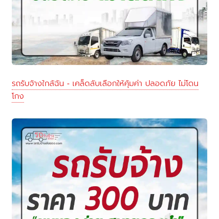
รถรับจ้างใกล้ฉัน - เคล็ดลับเลือกให้คุ้มค่า ปลอดภัย ไม่โดน
โกง