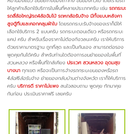
หมาน้องแมว ขนขยะทิ้งของเก่าทิ้ง ขนของทั่วไป
โดยเรามีรถ
ให้ลูกค้าเลือกใช้บริการในพื้นที่หลายประเภทครับ เช่น
รถกระบะ
รถสี่ล้อใหญ่/รถ4ล้อจัมโบ้ รถหกล้อรับจ้าง มีทั้งแบบหลังคา
สูงตู้ทึบและคอกคลุมผ้าใบ
โดยรถกระบะรับจ้างของเราก็มีให้
เลือกใช้บริการ 2 แบบครับ รถกระบะตอนเดียว หรือรถกระบะ
แคป ครับ สำหรับเรื่องราคาไม่ต้องกังวลนะครับ เราให้บริการ
ด้วยราคามาตรฐาน ถูกที่สุด และเป็นกันเอง สามารถต่อรอง
พูดคุยกันได้ครับ สำหรับท่านใดต้องการ
ขนย้ายของในพื้นที่
สวนหลวง
หรือพื้นที่ใกล้เคียง
ประเวศ สวนหลวง อุดมสุข
บางนา
ทุกเขต หรือจะเป็นการ
จ้างรถกระบะขนของหรือรถ
4ล้อ/6ล้อรับจ้าง ย้ายของกลับบ้านต่างจังหวัด
เราก็ให้บริการ
ครับ
บริการดี ราคาไม่แพง
สนใจสอบถาม พูดคุย ทักมาคุย
กันก่อน ประเมินราคาฟรี เลยครับ