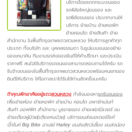
บริการโดยรถกกระบะขนของ
รถ4ล้อใหญ่ขนของ และ
รถ6ล้อขนของ ประเภทงานให้
บริการ ย้ายบ้าน ย้ายหอพัก
ย้ายคอนโด ย้ายสินค้า ย้าย
สำนักงาน ในพื้นที่กรุงเทพแถวสวนหลวง ให้บริการลูกค้าทุก
ประเภท ทั้งบริษัท และ บุคคลธรรมดา ในรูปแบบขนของย้าย
ของเหมาคัน ทีมงานรถส่งของยินดีให้คำปรึกษา และประเมิน
ราคาฟรี สนใจใช้บริการรถขนของสามารถสอบถามได้ครับ รถ
รับจ้างขนของในพื้นที่กรุงเทพแถวสวนหลวงพร้อมคนยกของ
ยินดีให้บริการ ให้โอกาสเราได้รับใช้ท่านสักครั้งนะครับ
ถ้าคุณพักอาศัยอยู่แถว
สวนหลวง
กำลังมองหา
รถรับขนของ
เพื่อ
ย้ายห้อง ย้ายหอพัก ย้ายบ้าน คอนโด อพาร์ทเม้นท์
สินค้า ออฟฟิศ สำนักงาน บูธขายของ ย้ายเฟอร์นิเจอร์ ขน
ย้ายเตียงผู้ป่วย(เตียงคนป่วย) บริการขนส่งมอเตอร์ไซค์
บิ๊กไบค์ Big Bike ฮาเล่ย์ Harley ขนส่งสัตว์เลี้ยง ขนส่งน้อง