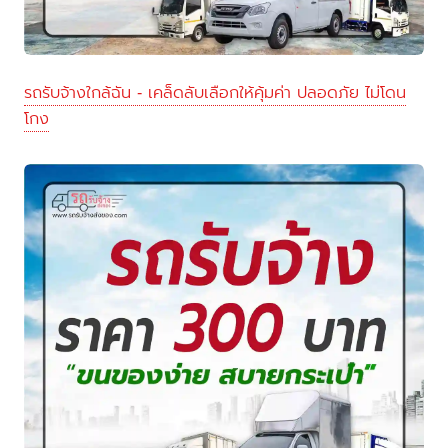
รถรับจ้างใกล้ฉัน - เคล็ดลับเลือกให้คุ้มค่า ปลอดภัย ไม่โดน
โกง