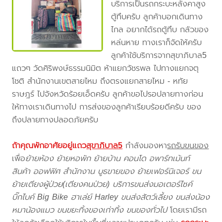
บริการเป็นรถกระบะหลังคาสูง
ตู้ทึบครับ ลูกค้าบอกเดินทาง
ไกล อยากได้รถตู้ทึบ กลัวของ
หล่นหาย ทางเราก็จัดให้ครับ
ลูกค้าใช้บริการจากสุขาภิบาล5
แถวๆ วัดศิริพงษ์ธรรมนิมิต ห้าแยกวัชรพล ไปทางแยกจตุ
โชติ สำนักงานเขตสายไหม ถึงตรงแยกสายไหม - หทัย
ราษฎร์ ไปจังหวัดร้อยเอ็ดครับ ลูกค้าขอไปรอปลายทางก่อน
ให้ทางเราเดินทางไป การส่งของลูกค้าเรียบร้อยดีครับ ของ
ถึงปลายทางปลอดภัยครับ
ถ้าคุณพักอาศัยอยู่แถว
สุขาภิบาล5
กำลังมองหา
รถรับขนของ
เพื่อ
ย้ายห้อง ย้ายหอพัก ย้ายบ้าน คอนโด อพาร์ทเม้นท์
สินค้า ออฟฟิศ สำนักงาน บูธขายของ ย้ายเฟอร์นิเจอร์ ขน
ย้ายเตียงผู้ป่วย(เตียงคนป่วย) บริการขนส่งมอเตอร์ไซค์
บิ๊กไบค์ Big Bike ฮาเล่ย์ Harley ขนส่งสัตว์เลี้ยง ขนส่งน้อง
หมาน้องแมว ขนขยะทิ้งของเก่าทิ้ง ขนของทั่วไป
โดยเรามีรถ