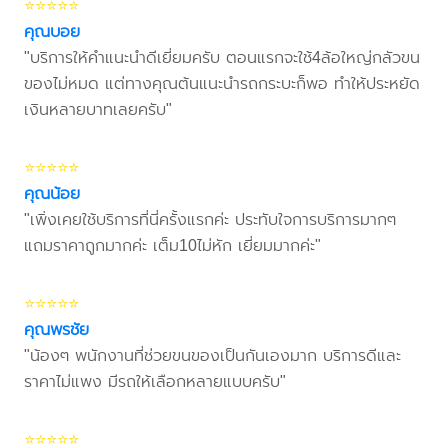
⭐⭐⭐⭐⭐
คุณบอย
"บริการให้คำแนะนำดีเยี่ยมครับ ตอนแรกจะใช้4ล้อใหญ่กลัวขน
ของไม่หมด แต่ทางคุณต้นแนะนำรถกระบะก็พอ ทำให้ประหยัด
เงินหลายบาทเลยครับ"
⭐⭐⭐⭐⭐
คุณน้อย
"เพิ่งเคยใช้บริการที่นี่ครั้งแรกค่ะ ประทับใจการบริการมากๆ
แถมราคาถูกมากค่ะ เต็ม10ไม่หัก เยี่ยมมากค่ะ"
⭐⭐⭐⭐⭐
คุณพรชัย
"น้องๆ พนักงานที่ช่วยขนของเป็นกันเองมาก บริการดีและ
ราคาไม่แพง มีรถให้เลือกหลายแบบครับ"
⭐⭐⭐⭐⭐