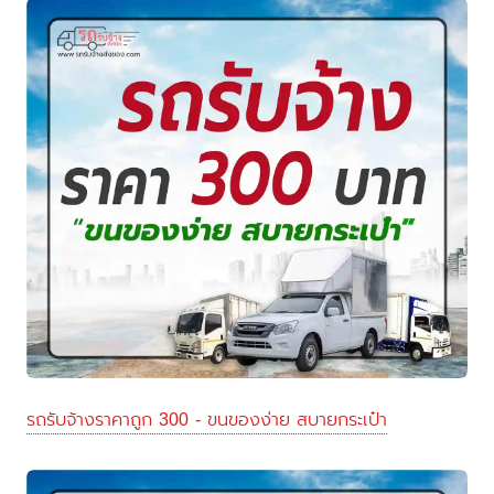
รถรับจ้างราคาถูก 300 - ขนของง่าย สบายกระเป๋า