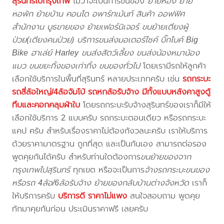
สุรินทร์ไปกรุงเทพ
ไม่ว่าจะเป็นการขนของ
ย้ายห้อง ย้าย
หอพัก ย้ายบ้าน คอนโด อพาร์ทเม้นท์ สินค้า ออฟฟิศ
สำนักงาน บูธขายของ ย้ายเฟอร์นิเจอร์ ขนย้ายเตียงผู้
ป่วย(เตียงคนป่วย) บริการขนส่งมอเตอร์ไซค์ บิ๊กไบค์ Big
Bike ฮาเล่ย์ Harley ขนส่งสัตว์เลี้ยง ขนส่งน้องหมาน้อง
แมว ขนขยะทิ้งของเก่าทิ้ง ขนของทั่วไป
โดยเรามีรถให้ลูกค้า
เลือกใช้บริการในพื้นที่สุรินทร์ หลายประเภทครับ เช่น
รถกระบะ
รถสี่ล้อใหญ่/4ล้อจัมโบ้ รถหกล้อรับจ้าง มีทั้งแบบหลังคาสูงตู้
ทึบและคอกคลุมผ้าใบ
โดยรถกระบะรับจ้างสุรินทร์ของเราก็มีให้
เลือกใช้บริการ 2 แบบครับ รถกระบะตอนเดียว หรือรถกระบะ
แคป ครับ สำหรับเรื่องราคาไม่ต้องกังวลนะครับ เราให้บริการ
ด้วยราคามาตรฐาน ถูกที่สุด และเป็นกันเอง สามารถต่อรอง
พูดคุยกันได้ครับ สำหรับท่านใดต้องการ
ขนย้ายของจาก
กรุงเทพไปสุรินทร์
ทุกเขต หรือจะเป็นการ
จ้างรถกระบะขนของ
หรือรถ 4ล้อ/6ล้อรับจ้าง ย้ายของกลับบ้านต่างจังหวัด
เราก็
ให้บริการครับ
บริการดี ราคาไม่แพง
สนใจสอบถาม พูดคุย
ทักมาคุยกันก่อน ประเมินราคาฟรี เลยครับ