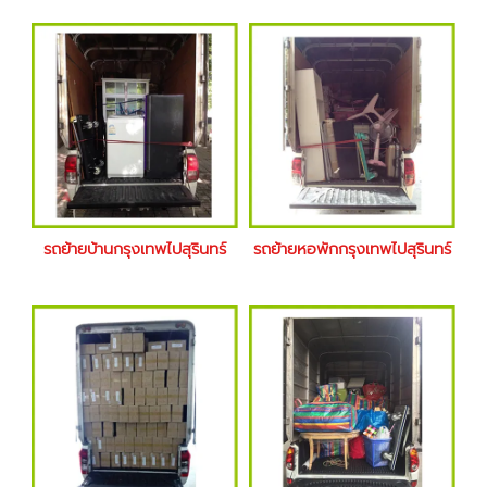
รถย้ายบ้านกรุงเทพไปสุรินทร์
รถย้ายหอพักกรุงเทพไปสุรินทร์