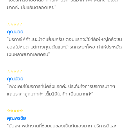
มากค่ะ ยิ้มแย้มตลอดเลย"
⭐⭐⭐⭐⭐
คุณบอย
"บริการให้คำแนะนำดีเยี่ยมครับ ตอนแรกจะใช้4ล้อใหญ่กลัวขน
ของไม่หมด แต่ทางคุณต้นแนะนำรถกระบะก็พอ ทำให้ประหยัด
เงินหลายบาทเลยครับ"
⭐⭐⭐⭐⭐
คุณน้อย
"เพิ่งเคยใช้บริการที่นี่ครั้งแรกค่ะ ประทับใจการบริการมากๆ
แถมราคาถูกมากค่ะ เต็ม10ไม่หัก เยี่ยมมากค่ะ"
⭐⭐⭐⭐⭐
คุณพรชัย
"น้องๆ พนักงานที่ช่วยขนของเป็นกันเองมาก บริการดีและ