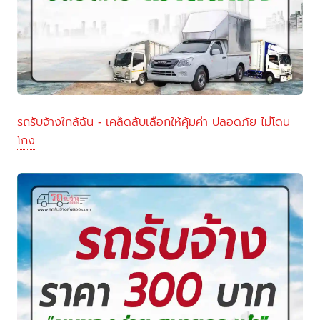
รถรับจ้างใกล้ฉัน - เคล็ดลับเลือกให้คุ้มค่า ปลอดภัย ไม่โดน
โกง