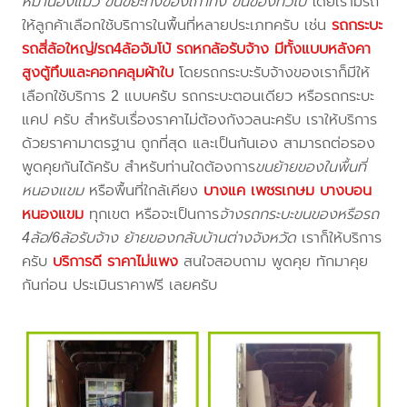
หมาน้องแมว ขนขยะทิ้งของเก่าทิ้ง ขนของทั่วไป
โดยเรามีรถ
ให้ลูกค้าเลือกใช้บริการในพื้นที่หลายประเภทครับ เช่น
รถกระบะ
รถสี่ล้อใหญ่/รถ4ล้อจัมโบ้ รถหกล้อรับจ้าง มีทั้งแบบหลังคา
สูงตู้ทึบและคอกคลุมผ้าใบ
โดยรถกระบะรับจ้างของเราก็มีให้
เลือกใช้บริการ 2 แบบครับ รถกระบะตอนเดียว หรือรถกระบะ
แคป ครับ สำหรับเรื่องราคาไม่ต้องกังวลนะครับ เราให้บริการ
ด้วยราคามาตรฐาน ถูกที่สุด และเป็นกันเอง สามารถต่อรอง
พูดคุยกันได้ครับ สำหรับท่านใดต้องการ
ขนย้ายของในพื้นที่
หนองแขม
หรือพื้นที่ใกล้เคียง
บางแค เพชรเกษม บางบอน
หนองแขม
ทุกเขต หรือจะเป็นการ
จ้างรถกระบะขนของหรือรถ
4ล้อ/6ล้อรับจ้าง ย้ายของกลับบ้านต่างจังหวัด
เราก็ให้บริการ
ครับ
บริการดี ราคาไม่แพง
สนใจสอบถาม พูดคุย ทักมาคุย
กันก่อน ประเมินราคาฟรี เลยครับ