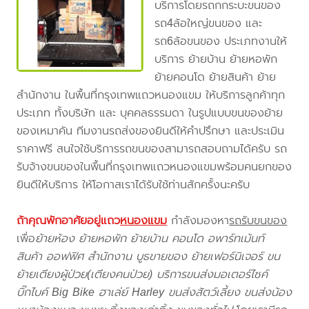
บริการโดยรถกกระบะขนของ
รถ4ล้อใหญ่ขนของ และ
รถ6ล้อขนของ ประเภทงานให้
บริการ ย้ายบ้าน ย้ายหอพัก
ย้ายคอนโด ย้ายสินค้า ย้าย
สำนักงาน ในพื้นที่กรุงเทพแถวหนองแขม ให้บริการลูกค้าทุก
ประเภท ทั้งบริษัท และ บุคคลธรรมดา ในรูปแบบขนของย้าย
ของเหมาคัน ทีมงานรถส่งของยินดีให้คำปรึกษา และประเมิน
ราคาฟรี สนใจใช้บริการรถขนของสามารถสอบถามได้ครับ รถ
รับจ้างขนของในพื้นที่กรุงเทพแถวหนองแขมพร้อมคนยกของ
ยินดีให้บริการ ให้โอกาสเราได้รับใช้ท่านสักครั้งนะครับ
ถ้าคุณพักอาศัยอยู่แถว
หนองแขม
กำลังมองหา
รถรับขนของ
เพื่อ
ย้ายห้อง ย้ายหอพัก ย้ายบ้าน คอนโด อพาร์ทเม้นท์
สินค้า ออฟฟิศ สำนักงาน บูธขายของ ย้ายเฟอร์นิเจอร์ ขน
ย้ายเตียงผู้ป่วย(เตียงคนป่วย) บริการขนส่งมอเตอร์ไซค์
บิ๊กไบค์ Big Bike ฮาเล่ย์ Harley ขนส่งสัตว์เลี้ยง ขนส่งน้อง