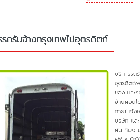
รรถรับจ้างกรุงเทพไปอุตรดิตถ์
บริการรถร
อุตรดิตถ
ของ และรถ
ย้ายคอนโด
ภายในจังหว
บริษัท แ
คัน ทีมงา
ฟรี สนใจใ