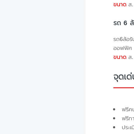
ขนาด
ส. 
รถ 6 ล
รถ6ล้อรั
ออฟฟิศ 
ขนาด
ส. 
จุดเด
ฟรี
ฟรีท
ประเ