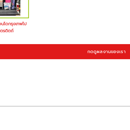
อนโดกรุงเทพไป
ุตรดิตถ์
กดดูผลงานของเรา