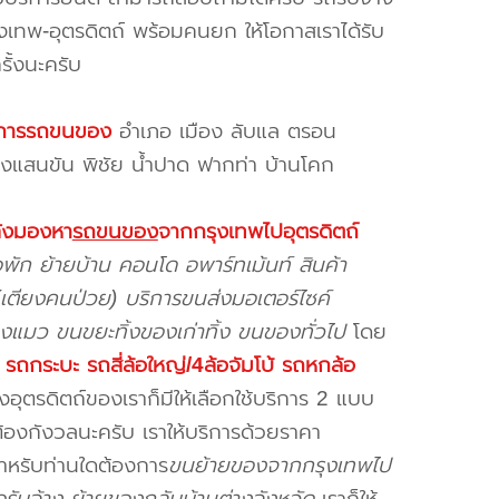
เทพ-อุตรดิตถ์ พร้อมคนยก ให้โอกาสเราได้รับ
รั้งนะครับ
บริการรถขนของ
อำเภอ เมือง ลับแล ตรอน
งแสนขัน พิชัย น้ำปาด ฟากท่า บ้านโคก
ลังมองหา
รถขนของ
จากกรุงเทพไปอุตรดิตถ์
พัก ย้ายบ้าน คอนโด อพาร์ทเม้นท์ สินค้า
(เตียงคนป่วย) บริการขนส่งมอเตอร์ไซค์
้องแมว ขนขยะทิ้งของเก่าทิ้ง ขนของทั่วไป
โดย
น
รถกระบะ รถสี่ล้อใหญ่/4ล้อจัมโบ้ รถหกล้อ
อุตรดิตถ์ของเราก็มีให้เลือกใช้บริการ 2 แบบ
้องกังวลนะครับ เราให้บริการด้วยราคา
สำหรับท่านใดต้องการ
ขนย้ายของจากกรุงเทพไป