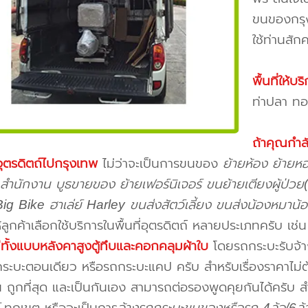
ขนของกรุง
ใช้ท่านสักค
พื้นที่ให้
ท่าปลา ทอ
ถ้าคุณกำ
ุตรดิตถ์ไปกรุงเทพ
ไม่ว่าจะเป็นการขนของ
ย้ายห้อง ย้ายหอ
ำนักงาน บูธขายของ ย้ายเฟอร์นิเจอร์ ขนย้ายเตียงผู้ป่วย
 Big Bike ฮาเล่ย์ Harley ขนส่งสัตว์เลี้ยง ขนส่งน้องหมาน
ห้ลูกค้าเลือกใช้บริการในพื้นที่อุตรดิตถ์ หลายประเภทครับ เช่
มีทั้งแบบหลังคาสูงตู้ทึบและคอกคลุมผ้าใบ
โดยรถกระบะรับจ้าง
ระบะตอนเดียว หรือรถกระบะแคป ครับ สำหรับเรื่องราคาไม่ต
ถูกที่สุด และเป็นกันเอง สามารถต่อรองพูดคุยกันได้ครับ 