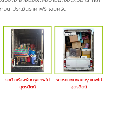
รับจ้าง ย้ายของกลับบ้านต่างจังหวัด
เราก็ให้
่อน ประเมินราคาฟรี เลยครับ
รถย้ายห้องพักกรุงเทพไป
รถกระบะขนของกรุงเทพไป
อุตรดิตถ์
อุตรดิตถ์