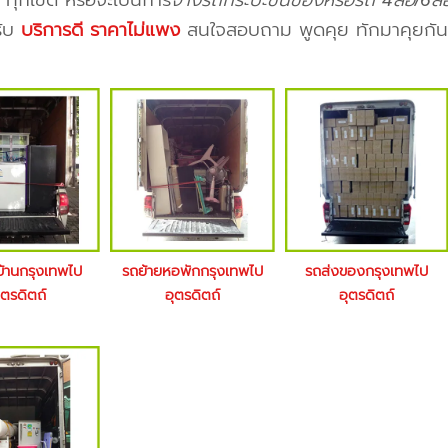
ทุกเขต หรือจะเป็นการ
จ้างรถกระบะขนของหรือรถ 4ล้อ/6ล้อ
รับ
บริการดี ราคาไม่แพง
สนใจสอบถาม พูดคุย ทักมาคุยกันก
บ้านกรุงเทพไป
รถย้ายหอพักกรุงเทพไป
รถส่งของกรุงเทพไป
ุตรดิตถ์
อุตรดิตถ์
อุตรดิตถ์