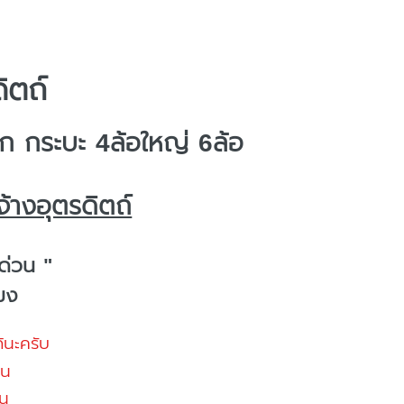
ิตถ์
 กระบะ 4ล้อใหญ่ 6ล้อ
้างอุตรดิตถ์
ด่วน "
โมง
้นะครับ
้น
น