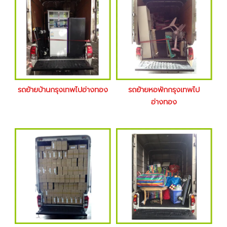
รถย้ายบ้านกรุงเทพไปอ่างทอง
รถย้ายหอพักกรุงเทพไป
อ่างทอง