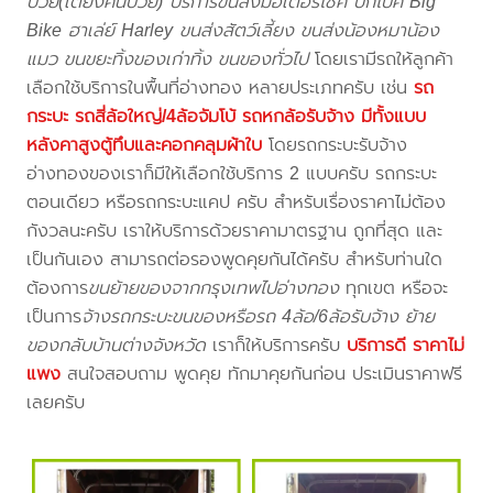
ป่วย(เตียงคนป่วย) บริการขนส่งมอเตอร์ไซค์ บิ๊กไบค์ Big
Bike ฮาเล่ย์ Harley ขนส่งสัตว์เลี้ยง ขนส่งน้องหมาน้อง
แมว ขนขยะทิ้งของเก่าทิ้ง ขนของทั่วไป
โดยเรามีรถให้ลูกค้า
เลือกใช้บริการในพื้นที่อ่างทอง หลายประเภทครับ เช่น
รถ
กระบะ รถสี่ล้อใหญ่/4ล้อจัมโบ้ รถหกล้อรับจ้าง มีทั้งแบบ
หลังคาสูงตู้ทึบและคอกคลุมผ้าใบ
โดยรถกระบะรับจ้าง
อ่างทองของเราก็มีให้เลือกใช้บริการ 2 แบบครับ รถกระบะ
ตอนเดียว หรือรถกระบะแคป ครับ สำหรับเรื่องราคาไม่ต้อง
กังวลนะครับ เราให้บริการด้วยราคามาตรฐาน ถูกที่สุด และ
เป็นกันเอง สามารถต่อรองพูดคุยกันได้ครับ สำหรับท่านใด
ต้องการ
ขนย้ายของจากกรุงเทพไปอ่างทอง
ทุกเขต หรือจะ
เป็นการ
จ้างรถกระบะขนของหรือรถ 4ล้อ/6ล้อรับจ้าง ย้าย
ของกลับบ้านต่างจังหวัด
เราก็ให้บริการครับ
บริการดี ราคาไม่
แพง
สนใจสอบถาม พูดคุย ทักมาคุยกันก่อน ประเมินราคาฟรี
เลยครับ