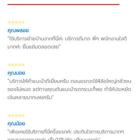
⭐⭐⭐⭐⭐
คุณพลอย
"ใช้บริการย้ายบ้านจากที่นี่ค่ะ บริการดีมาก พี่ๆ พนักงานใจดี
มากค่ะ ยิ้มแย้มตลอดเลย"
⭐⭐⭐⭐⭐
คุณบอย
"บริการให้คำแนะนำดีเยี่ยมครับ ตอนแรกจะใช้4ล้อใหญ่กลัวขน
ของไม่หมด แต่ทางคุณต้นแนะนำรถกระบะก็พอ ทำให้ประหยัด
เงินหลายบาทเลยครับ"
⭐⭐⭐⭐⭐
คุณน้อย
"เพิ่งเคยใช้บริการที่นี่ครั้งแรกค่ะ ประทับใจการบริการมากๆ
แถมราคาถูกมากค่ะ เต็ม10ไม่หัก เยี่ยมมากค่ะ"