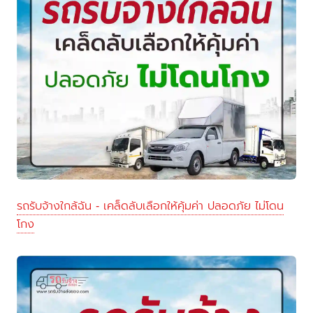
รถรับจ้างใกล้ฉัน - เคล็ดลับเลือกให้คุ้มค่า ปลอดภัย ไม่โดน
โกง