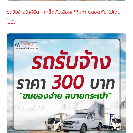
รถรับจ้างใกล้ฉัน - เคล็ดลับเลือกให้คุ้มค่า ปลอดภัย ไม่โดน
โกง