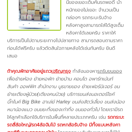
นี้ของเยอะเต็มคันรถพอดี น้ำ
หนักของไม่เยอะ จำนวนเป็น
กล่องๆ รถกระบะรับจ้าง
หลังคาสูงสามารถใส่ได้สูงเต็ม
หลังคาได้เลยครับ ราคาให้
บริการเป็นไปตามระยะทางไปปลายทาง สามารถสอบถามราคา
ก่อนได้ฟรีครับ แล้วตัดสินใจภายหลังได้เช่นกันครับ ยินดี
เสมอ
ถ้าคุณพักอาศัยอยู่แถว
เจริญกรุง
กำลังมองหา
รถรับขนของ
เพื่อ
ย้ายห้อง ย้ายหอพัก ย้ายบ้าน คอนโด อพาร์ทเม้นท์
สินค้า ออฟฟิศ สำนักงาน บูธขายของ ย้ายเฟอร์นิเจอร์ ขน
ย้ายเตียงผู้ป่วย(เตียงคนป่วย) บริการขนส่งมอเตอร์ไซค์
บิ๊กไบค์ Big Bike ฮาเล่ย์ Harley ขนส่งสัตว์เลี้ยง ขนส่งน้อง
หมาน้องแมว ขนขยะทิ้งของเก่าทิ้ง ขนของทั่วไป
โดยเรามีรถ
ให้ลูกค้าเลือกใช้บริการในพื้นที่หลายประเภทครับ เช่น
รถกระบะ
รถสี่ล้อใหญ่/รถ4ล้อจัมโบ้ รถหกล้อรับจ้าง มีทั้งแบบหลังคา