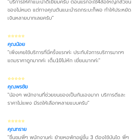
"บริการให้คำแนะนำดีเยี่ยมครับ ตอนแรกจะใช้4ล้อใหญ่กลัวขน
ของไม่หมด แต่ทางคุณต้นแนะนำรถกระบะก็พอ ทำให้ประหยัด
เงินหลายบาทเลยครับ"
⭐⭐⭐⭐⭐
คุณน้อย
"เพิ่งเคยใช้บริการที่นี่ครั้งแรกค่ะ ประทับใจการบริการมากๆ
แถมราคาถูกมากค่ะ เต็ม10ไม่หัก เยี่ยมมากค่ะ"
⭐⭐⭐⭐⭐
คุณพรชัย
"น้องๆ พนักงานที่ช่วยขนของเป็นกันเองมาก บริการดีและ
ราคาไม่แพง มีรถให้เลือกหลายแบบครับ"
⭐⭐⭐⭐⭐
คุณทราย
"ชื่นชมพี่ๆ พนักงานค่ะ ย้ายหอพักอยู่ชั้น 3 ต้องใช้บันได พี่ๆ