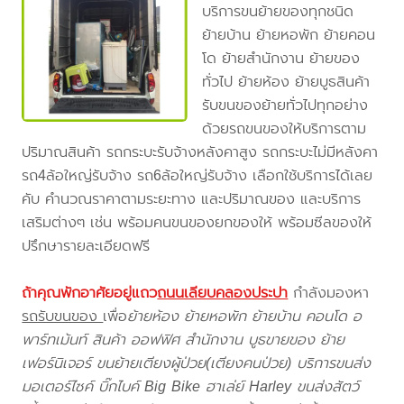
บริการขนย้ายของทุกชนิด
ย้ายบ้าน ย้ายหอพัก ย้ายคอน
โด ย้ายสำนักงาน ย้ายของ
ทั่วไป ย้ายห้อง ย้ายบูธสินค้า
รับขนของย้ายทั่วไปทุกอย่าง
ด้วยรถขนของให้บริการตาม
ปริมาณสินค้า รถกระบะรับจ้างหลังคาสูง รถกระบะไม่มีหลังคา
รถ4ล้อใหญ่รับจ้าง รถ6ล้อใหญ่รับจ้าง เลือกใช้บริการได้เลย
คับ คำนวณราคาตามระยะทาง และปริมาณของ และบริการ
เสริมต่างๆ เช่น พร้อมคนขนของยกของให้ พร้อมซีลของให้
ปรึกษารายละเอียดฟรี
ถ้าคุณพักอาศัยอยู่แถว
ถนนเลียบคลองประปา
กำลังมองหา
รถรับขนของ
เพื่อ
ย้ายห้อง ย้ายหอพัก ย้ายบ้าน คอนโด อ
พาร์ทเม้นท์ สินค้า ออฟฟิศ สำนักงาน บูธขายของ ย้าย
เฟอร์นิเจอร์ ขนย้ายเตียงผู้ป่วย(เตียงคนป่วย) บริการขนส่ง
มอเตอร์ไซค์ บิ๊กไบค์ Big Bike ฮาเล่ย์ Harley ขนส่งสัตว์