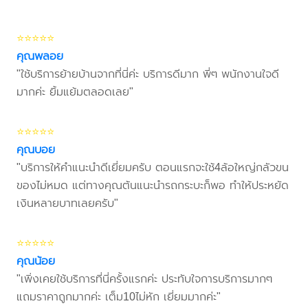
⭐⭐⭐⭐⭐
คุณพลอย
"ใช้บริการย้ายบ้านจากที่นี่ค่ะ บริการดีมาก พี่ๆ พนักงานใจดี
มากค่ะ ยิ้มแย้มตลอดเลย"
⭐⭐⭐⭐⭐
คุณบอย
"บริการให้คำแนะนำดีเยี่ยมครับ ตอนแรกจะใช้4ล้อใหญ่กลัวขน
ของไม่หมด แต่ทางคุณต้นแนะนำรถกระบะก็พอ ทำให้ประหยัด
เงินหลายบาทเลยครับ"
⭐⭐⭐⭐⭐
คุณน้อย
"เพิ่งเคยใช้บริการที่นี่ครั้งแรกค่ะ ประทับใจการบริการมากๆ
แถมราคาถูกมากค่ะ เต็ม10ไม่หัก เยี่ยมมากค่ะ"