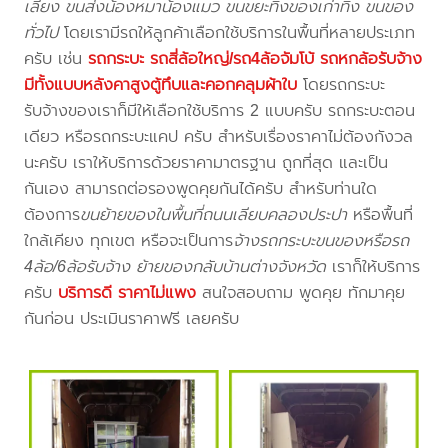
เลี้ยง ขนส่งน้องหมาน้องแมว ขนขยะทิ้งของเก่าทิ้ง ขนของ
ทั่วไป
โดยเรามีรถให้ลูกค้าเลือกใช้บริการในพื้นที่หลายประเภท
ครับ เช่น
รถกระบะ รถสี่ล้อใหญ่/รถ4ล้อจัมโบ้ รถหกล้อรับจ้าง
มีทั้งแบบหลังคาสูงตู้ทึบและคอกคลุมผ้าใบ
โดยรถกระบะ
รับจ้างของเราก็มีให้เลือกใช้บริการ 2 แบบครับ รถกระบะตอน
เดียว หรือรถกระบะแคป ครับ สำหรับเรื่องราคาไม่ต้องกังวล
นะครับ เราให้บริการด้วยราคามาตรฐาน ถูกที่สุด และเป็น
กันเอง สามารถต่อรองพูดคุยกันได้ครับ สำหรับท่านใด
ต้องการ
ขนย้ายของในพื้นที่ถนนเลียบคลองประปา
หรือพื้นที่
ใกล้เคียง
ทุกเขต หรือจะเป็นการ
จ้างรถกระบะขนของหรือรถ
4ล้อ/6ล้อรับจ้าง ย้ายของกลับบ้านต่างจังหวัด
เราก็ให้บริการ
ครับ
บริการดี ราคาไม่แพง
สนใจสอบถาม พูดคุย ทักมาคุย
กันก่อน ประเมินราคาฟรี เลยครับ