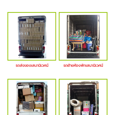
รถส่งของเสนานิเวศน์
รถย้ายห้องพักเสนานิเวศน์