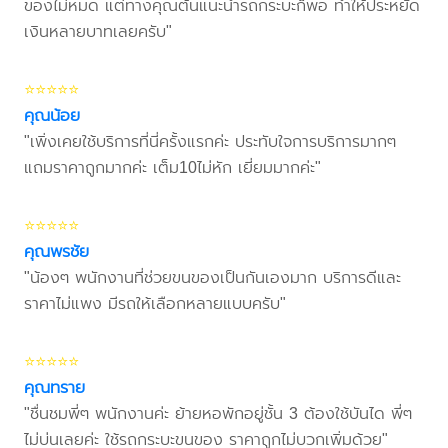
ของไม่หมด แต่ทางคุณต้นแนะนำรถกระบะก็พอ ทำให้ประหยัด
เงินหลายบาทเลยครับ"
⭐⭐⭐⭐⭐
คุณน้อย
"เพิ่งเคยใช้บริการที่นี่ครั้งแรกค่ะ ประทับใจการบริการมากๆ
แถมราคาถูกมากค่ะ เต็ม10ไม่หัก เยี่ยมมากค่ะ"
⭐⭐⭐⭐⭐
คุณพรชัย
"น้องๆ พนักงานที่ช่วยขนของเป็นกันเองมาก บริการดีและ
ราคาไม่แพง มีรถให้เลือกหลายแบบครับ"
⭐⭐⭐⭐⭐
คุณทราย
"ชื่นชมพี่ๆ พนักงานค่ะ ย้ายหอพักอยู่ชั้น 3 ต้องใช้บันได พี่ๆ
ไม่บ่นเลยค่ะ ใช้รถกระบะขนของ ราคาถูกไม่บวกเพิ่มด้วย"