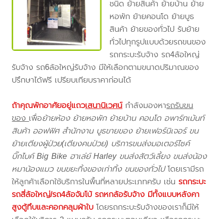
ชนิด ย้ายสินค้า ย้ายบ้าน ย้าย
หอพัก ย้ายคอนโด ย้ายบูธ
สินค้า ย้ายของทั่วไป รับย้าย
ทั่วไปทุกรูปแบบด้วยรถขนของ
รถกระบะรับจ้าง รถ4ล้อใหญ่
รับจ้าง รถ6ล้อใหญ่รับจ้าง มีให้เลือกตามขนาดปริมาณของ
ปรึกษาได้ฟรี เปรียบเทียบราคาก่อนได้
ถ้าคุณพักอาศัยอยู่แถว
เสนานิเวศน์
กำลังมองหา
รถรับขน
ของ
เพื่อ
ย้ายห้อง ย้ายหอพัก ย้ายบ้าน คอนโด อพาร์ทเม้นท์
สินค้า ออฟฟิศ สำนักงาน บูธขายของ ย้ายเฟอร์นิเจอร์ ขน
ย้ายเตียงผู้ป่วย(เตียงคนป่วย) บริการขนส่งมอเตอร์ไซค์
บิ๊กไบค์ Big Bike ฮาเล่ย์ Harley ขนส่งสัตว์เลี้ยง ขนส่งน้อง
หมาน้องแมว ขนขยะทิ้งของเก่าทิ้ง ขนของทั่วไป
โดยเรามีรถ
ให้ลูกค้าเลือกใช้บริการในพื้นที่หลายประเภทครับ เช่น
รถกระบะ
รถสี่ล้อใหญ่/รถ4ล้อจัมโบ้ รถหกล้อรับจ้าง มีทั้งแบบหลังคา
สูงตู้ทึบและคอกคลุมผ้าใบ
โดยรถกระบะรับจ้างของเราก็มีให้