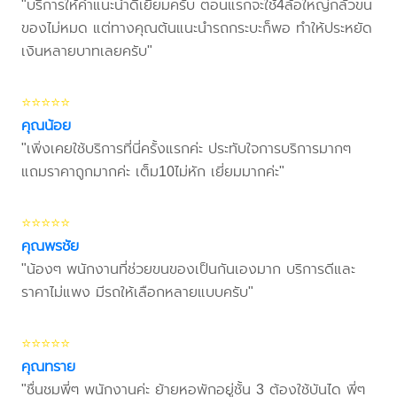
"บริการให้คำแนะนำดีเยี่ยมครับ ตอนแรกจะใช้4ล้อใหญ่กลัวขน
ของไม่หมด แต่ทางคุณต้นแนะนำรถกระบะก็พอ ทำให้ประหยัด
เงินหลายบาทเลยครับ"
⭐⭐⭐⭐⭐
คุณน้อย
"เพิ่งเคยใช้บริการที่นี่ครั้งแรกค่ะ ประทับใจการบริการมากๆ
แถมราคาถูกมากค่ะ เต็ม10ไม่หัก เยี่ยมมากค่ะ"
⭐⭐⭐⭐⭐
คุณพรชัย
"น้องๆ พนักงานที่ช่วยขนของเป็นกันเองมาก บริการดีและ
ราคาไม่แพง มีรถให้เลือกหลายแบบครับ"
⭐⭐⭐⭐⭐
คุณทราย
"ชื่นชมพี่ๆ พนักงานค่ะ ย้ายหอพักอยู่ชั้น 3 ต้องใช้บันได พี่ๆ