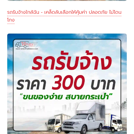
รถรับจ้างใกล้ฉัน - เคล็ดลับเลือกให้คุ้มค่า ปลอดภัย ไม่โดน
โกง