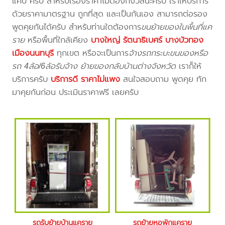
แคป ครับ สำหรับเรื่องราคาไม่ต้องกังวลนะครับ เราให้บริการ
ด้วยราคามาตรฐาน ถูกที่สุด และเป็นกันเอง สามารถต่อรอง
พูดคุยกันได้ครับ สำหรับท่านใดต้องการ
ขนย้ายของในพื้นที่แค
ราย
หรือพื้นที่ใกล้เคียง
บางใหญ่ รัตนาธิเบศร์ บางบัวทอง
เมืองนนทบุรี
ทุกเขต หรือจะเป็นการ
จ้างรถกระบะขนของหรือ
รถ 4ล้อ/6ล้อรับจ้าง ย้ายของกลับบ้านต่างจังหวัด
เราก็ให้
บริการครับ
บริการดี ราคาไม่แพง
สนใจสอบถาม พูดคุย ทัก
มาคุยกันก่อน ประเมินราคาฟรี เลยครับ
รถรับย้ายบ้านแคราย
รถย้ายหอพักแคราย