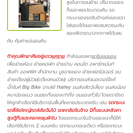
สูงในการขนย้าย ปริมาณของ
ก็เยอะพอประมาณคับ รถ
กระบะของรถรับจ้างส่งของเรา
ใส่ของได้เยอะพอสมควรนะคับ
ลองพิจารณาจากภาพได้เลย
คับ คุ้มค่าแน่นอนคับ
ถ้าคุณพักอาศัยอยู่แถว
แคราย
กำลังมองหา
รถรับขนของ
เพื่อ
ย้ายห้อง ย้ายหอพัก ย้ายบ้าน คอนโด อพาร์ทเม้นท์
สินค้า ออฟฟิศ สำนักงาน บูธขายของ ย้ายเฟอร์นิเจอร์ ขน
ย้ายเตียงผู้ป่วย(เตียงคนป่วย) บริการขนส่งมอเตอร์ไซค์
บิ๊กไบค์ Big Bike ฮาเล่ย์ Harley ขนส่งสัตว์เลี้ยง ขนส่งน้อง
หมาน้องแมว ขนขยะทิ้งของเก่าทิ้ง ขนของทั่วไป
โดยเรามีรถ
ให้ลูกค้าเลือกใช้บริการในพื้นที่หลายประเภทครับ เช่น
รถกระบะ
รถสี่ล้อใหญ่/รถ4ล้อจัมโบ้ รถหกล้อรับจ้าง มีทั้งแบบหลังคา
สูงตู้ทึบและคอกคลุมผ้าใบ
โดยรถกระบะรับจ้างของเราก็มีให้
เลือกใช้บริการ 2 แบบครับ รถกระบะตอนเดียว หรือรถกระบะ