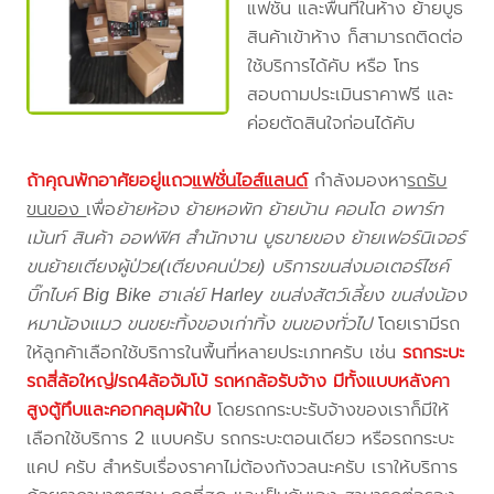
แฟชั่น และพื้นที่ในห้าง ย้ายบูธ
สินค้าเข้าห้าง ก็สามารถติดต่อ
ใช้บริการได้คับ หรือ โทร
สอบถามประเมินราคาฟรี และ
ค่อยตัดสินใจก่อนได้คับ
ถ้าคุณพักอาศัยอยู่แถว
แฟชั่นไอส์แลนด์
กำลังมองหา
รถรับ
ขนของ
เพื่อ
ย้ายห้อง ย้ายหอพัก ย้ายบ้าน คอนโด อพาร์ท
เม้นท์ สินค้า ออฟฟิศ สำนักงาน บูธขายของ ย้ายเฟอร์นิเจอร์
ขนย้ายเตียงผู้ป่วย(เตียงคนป่วย) บริการขนส่งมอเตอร์ไซค์
บิ๊กไบค์ Big Bike ฮาเล่ย์ Harley ขนส่งสัตว์เลี้ยง ขนส่งน้อง
หมาน้องแมว ขนขยะทิ้งของเก่าทิ้ง ขนของทั่วไป
โดยเรามีรถ
ให้ลูกค้าเลือกใช้บริการในพื้นที่หลายประเภทครับ เช่น
รถกระบะ
รถสี่ล้อใหญ่/รถ4ล้อจัมโบ้ รถหกล้อรับจ้าง มีทั้งแบบหลังคา
สูงตู้ทึบและคอกคลุมผ้าใบ
โดยรถกระบะรับจ้างของเราก็มีให้
เลือกใช้บริการ 2 แบบครับ รถกระบะตอนเดียว หรือรถกระบะ
แคป ครับ สำหรับเรื่องราคาไม่ต้องกังวลนะครับ เราให้บริการ