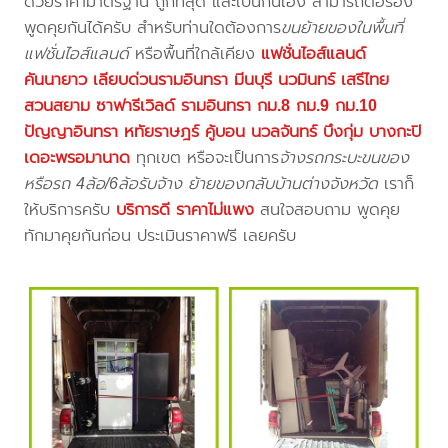
ด้วยราคามาตรฐาน ถูกที่สุด และเป็นกันเอง สามารถต่อรอง
พูดคุยกันได้ครับ สำหรับท่านใดต้องการ
ขนย้ายของในพื้นที่
แฟชั่นไอส์แลนด์
หรือพื้นที่ใกล้เคียง
แฟชั่นไอส์แลนด์
คันนายาว เลียบด่วนรามอินทรา มีนบุรี นวมินทร์ เสรีไทย
สวนสยาม ซาฟารีเวิลด์ รามอินทรา กม.8 กม.9 กม.10
ปัญญาอินทรา หทัยราษฎร์ คู้บอน นวลจันทร์ บึงกุ่ม บางกะปิ
เดอะพรอมานาด
ทุกเขต หรือจะเป็นการ
จ้างรถกระบะขนของ
หรือรถ 4ล้อ/6ล้อรับจ้าง ย้ายของกลับบ้านต่างจังหวัด
เราก็
ให้บริการครับ
บริการดี ราคาไม่แพง
สนใจสอบถาม พูดคุย
ทักมาคุยกันก่อน ประเมินราคาฟรี เลยครับ