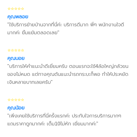
⭐⭐⭐⭐⭐
คุณพลอย
"ใช้บริการย้ายบ้านจากที่นี่ค่ะ บริการดีมาก พี่ๆ พนักงานใจดี
มากค่ะ ยิ้มแย้มตลอดเลย"
⭐⭐⭐⭐⭐
คุณบอย
"บริการให้คำแนะนำดีเยี่ยมครับ ตอนแรกจะใช้4ล้อใหญ่กลัวขน
ของไม่หมด แต่ทางคุณต้นแนะนำรถกระบะก็พอ ทำให้ประหยัด
เงินหลายบาทเลยครับ"
⭐⭐⭐⭐⭐
คุณน้อย
"เพิ่งเคยใช้บริการที่นี่ครั้งแรกค่ะ ประทับใจการบริการมากๆ
แถมราคาถูกมากค่ะ เต็ม10ไม่หัก เยี่ยมมากค่ะ"